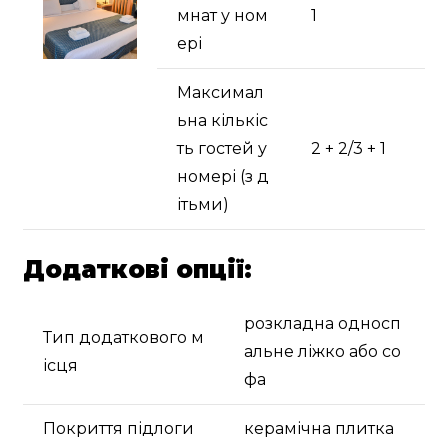
мнат у ном
1
ері
Максимал
ьна кількіс
ть гостей у
2 + 2/3 + 1
номері (з д
ітьми)
Додаткові опції:
розкладна односп
Тип додаткового м
альне ліжко або со
ісця
фа
Покриття підлоги
керамічна плитка