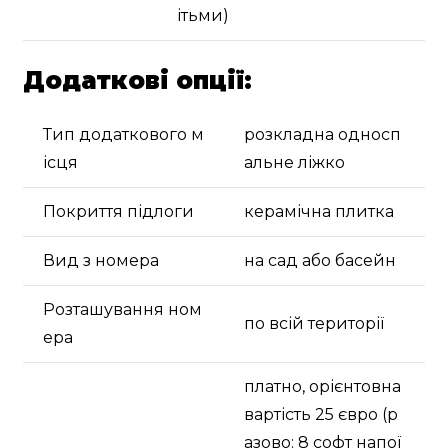
ітьми)
Додаткові опції:
Тип додаткового м
розкладна односп
ісця
альне ліжко
Покриття підлоги
керамічна плитка
Вид з номера
на сад або басейн
Розташування ном
по всій території
ера
платно, орієнтовна
вартість 25 євро (р
азово: 8 софт напої