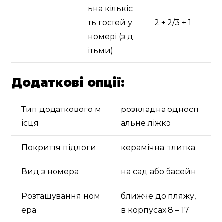
ьна кількіс
ть гостей у
2 + 2/3 + 1
номері (з д
ітьми)
Додаткові опції:
Тип додаткового м
розкладна односп
ісця
альне ліжко
Покриття підлоги
керамічна плитка
Вид з номера
на сад або басейн
Розташування ном
ближче до пляжу,
ера
в корпусах 8 – 17