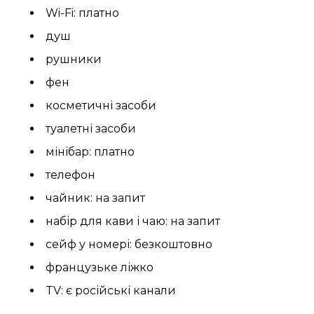
Wi-Fi: платно
душ
рушники
фен
косметичні засоби
туалетні засоби
мінібар: платно
телефон
чайник: на запит
набір для кави і чаю: на запит
сейф у номері: безкоштовно
французьке ліжко
TV: є російські канали