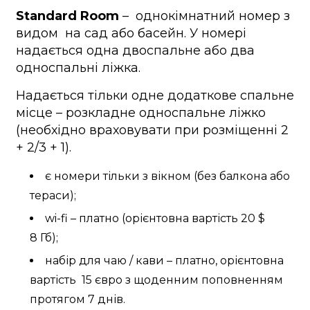
Standard Room
– однокімнатний номер з
видом на сад або басейн. У номері
надається одна двоспальне або два
односпальні ліжка.
Надається тільки одне додаткове спальне
місце – розкладне односпальне ліжко
(необхідно враховувати при розміщенні 2
+ 2/3 + 1).
є номери тільки з вікном (без балкона або
тераси);
wi-fi – платно (орієнтовна вартість 20 $
8 Гб);
набір для чаю / кави – платно, орієнтовна
вартість 15 євро з щоденним поповненням
протягом 7 днів.