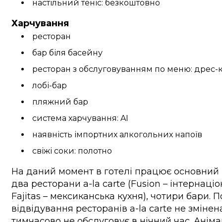
настільний теніс: безкоштовно
Харчування
ресторан
бар біля басейну
ресторан з обслуговуванням по меню: дрес-
лобі-бар
пляжний бар
система харчування:
AI
наявність імпортних алкогольних напоїв
свіжі соки: полотно
На даний момент в готелі працює основний
два ресторани a-la carte (Fusion – інтернаціо
Fajitas – мексиканська кухня), чотири бари. П
відвідування ресторанів a-la carte не змінена
тимчасово не обслуговує в нічний час. Аніма