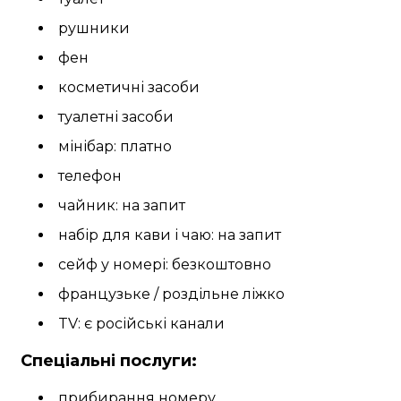
рушники
фен
косметичні засоби
туалетні засоби
мінібар: платно
телефон
чайник: на запит
набір для кави і чаю: на запит
сейф у номері: безкоштовно
французьке / роздільне ліжко
TV: є російські канали
Спеціальні послуги:
прибирання номеру