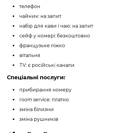
телефон
чайник: на запит
набір для кави і чаю: на запит
сейф у номері: безкоштовно
французьке ліжко
вітальня
TV: є російські канали
Спеціальні послуги:
прибирання номеру
room service: платно
зміна білизни
зміна рушників