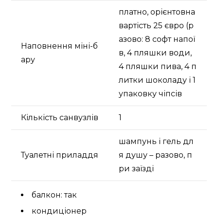
платно, орієнтовна
вартість 25 євро (р
азово: 8 софт напої
Наповнення міні-б
в, 4 пляшки води,
ару
4 пляшки пива, 4 п
литки шоколаду і 1
упаковку чіпсів
Кількість санвузлів
1
шампунь і гель дл
Туалетні приладдя
я душу – разово, п
ри заїзді
балкон: так
кондиціонер