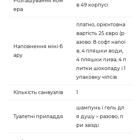
Розташування ном
в 49 корпусі
ера
платно, орієнтовна
вартість 25 євро (р
азово: 8 софт напої
Наповнення міні-б
в, 4 пляшки води,
ару
4 пляшки пива, 4 п
литки шоколаду і 1
упаковку чіпсів
Кількість санвузлів
1
шампунь і гель дл
Туалетні приладдя
я душу – разово, п
ри заїзді