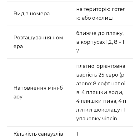
на територію готел
Вид з номера
ю або околиці
ближче до пляжу,
Розташування ном
в корпусах 1,2, 8 – 1
ера
7
платно, орієнтовна
вартість 25 євро (р
азово: 8 софт напої
Наповнення міні-б
в, 4 пляшки води,
ару
4 пляшки пива, 4 п
литки шоколаду і 1
упаковку чіпсів
Кількість санвузлів
1