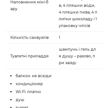
Наповнення міні-б
в, 4 пляшки води,
ару
4 пляшки пива, 4 п
литки шоколаду і 1
упаковку чіпсів
Кількість санвузлів
1
шампунь і гель дл
Туалетні приладдя
я душу – разово, п
ри заїзді
балкон: не всюди
кондиціонер
Wi-Fi: платно
душ
туалет