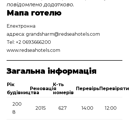
повідомлено додатково.
Мапа готелю
Електронна
адреса:
grandsharm@redseahotels.com
Tel: +2 0693666200
www.redseahotels.com
Загальна інформація
Рік
К-ть
Реновація
Перевірь
Перевіряти
будівництва
номерів
200
2015
627
14:00
12:00
8