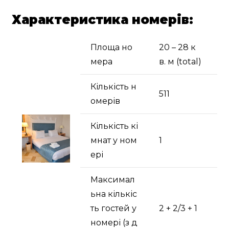
Характеристика номерів:
Площа но
20 – 28 к
мера
в. м (total)
Кількість н
511
омерів
Кількість кі
мнат у ном
1
ері
Максимал
ьна кількіс
ть гостей у
2 + 2/3 + 1
номері (з д