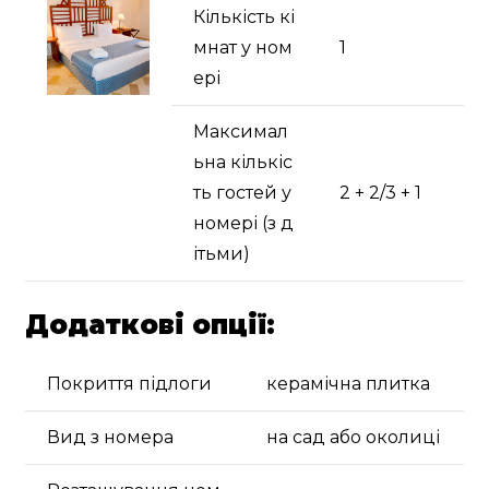
Кількість кі
мнат у ном
1
ері
Максимал
ьна кількіс
ть гостей у
2 + 2/3 + 1
номері (з д
ітьми)
Додаткові опції:
Покриття підлоги
керамічна плитка
Вид з номера
на сад або околиці