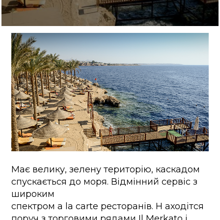
Має велику, зелену територію, каскадом
спускається до моря. Відмінний сервіс з
широким
спектром a la carte ресторанів. Н аходітся
поруч з торговими рядами Il Merkato і