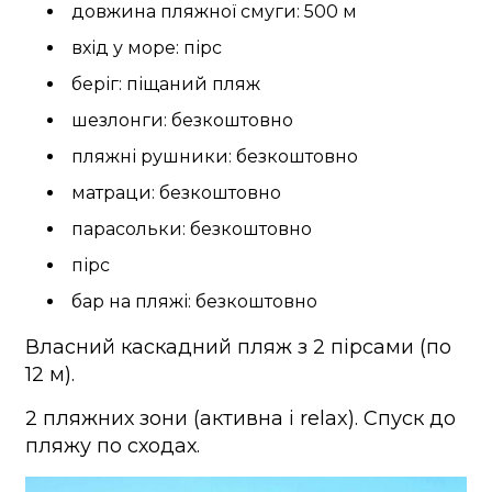
довжина пляжної смуги: 500 м
вхід у море: пірс
беріг: піщаний пляж
шезлонги: безкоштовно
пляжні рушники: безкоштовно
матраци: безкоштовно
парасольки: безкоштовно
пірс
бар на пляжі: безкоштовно
Власний каскадний пляж з 2 пірсами (по
12 м).
2 пляжних зони (активна і relax). Спуск до
пляжу по сходах.