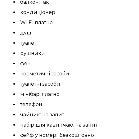
балкон: так
кондиціонер
Wi-Fi: платно
душ
туалет
рушники
фен
косметичні засоби
туалетні засоби
мінібар: платно
телефон
чайник: на запит
набір для кави і чаю: на запит
сейф у номері: безкоштовно