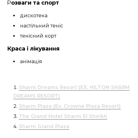
Р
озваги та спорт
дискотека
настільний теніс
тенісний корт
Краса і лікування
анімація
Sharm Dreams Resort (EX. HILTON SHARM
DREAMS RESORT)
Sharm Plaza (Ex. Crowne Plaza Resort)
The Grand Hotel Sharm El Sheikh
Sharm Grand Plaza