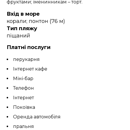
фруктами; іменинникам – торт.
Вхід в море
корали; понтон (76 м)
Тип пляжу
піщаний
Платні послуги
перукарня
Інтернет кафе
Міні-бар
Телефон
Інтернет
Покоївка
Оренда автомобіля
пральня