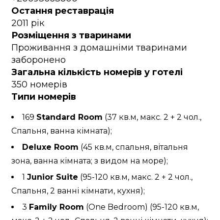
Остання реставрація
2011 рік
Розміщення з тваринами
Проживання з домашніми тваринами
заборонено
Загальна кількість номерів у готелі
350 номерів
Типи номерів
169
Standard Room
(37 кв.м, макс. 2 + 2 чол.,
Спальня, ванна кімната);
Deluxe Room
(45 кв.м, спальня, вітальня
зона, ванна кімната; з видом на море);
1
Junior Suite
(95-120 кв.м, макс. 2 + 2 чол.,
Спальня, 2 ванні кімнати, кухня);
3
Family Room
(One Bedroom) (95-120 кв.м,