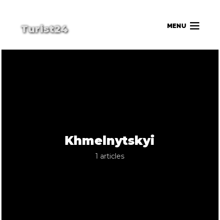
MENU
Turist24
Khmelnytskyi
1 articles