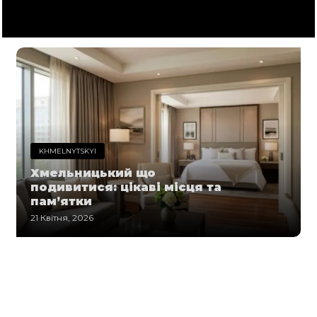
KHMELNYTSKYI
Хмельницький що
подивитися: цікаві місця та
пам’ятки
21 Квітня, 2026