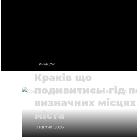
KRAKOW
Краків що
подивитись: гід п
визначних місцях
міста
10 Квітня, 2026