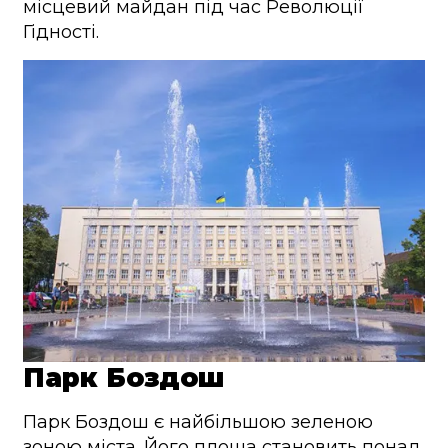
місцевий майдан під час Революції
Гідності.
Парк Боздош
Парк Боздош є найбільшою зеленою
зоною міста. Його площа становить понад