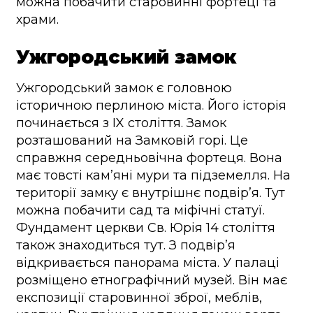
можна побачити старовинні фортеці та
храми.
Ужгородський замок
Ужгородський замок є головною
історичною перлиною міста. Його історія
починається з IX століття. Замок
розташований на Замковій горі. Це
справжня середньовічна фортеця. Вона
має товсті кам’яні мури та підземелля. На
території замку є внутрішнє подвір’я. Тут
можна побачити сад та міфічні статуї.
Фундамент церкви Св. Юрія 14 століття
також знаходиться тут. З подвір’я
відкривається панорама міста. У палаці
розміщено етнографічний музей. Він має
експозиції старовинної зброї, меблів,