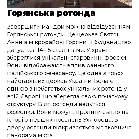
Горянська ротонда
Завершити мандри можна відвідуванням
Горянської ротонди. Це церква Святої
Анни в мікрорайоні Горяни. Її будівництво
датується 14–15 століттями. У храмі
збереглися унікальні старовинні фрески.
Вони відображають вплив раннього
італійського ренесансу. Це одна з трьох
найстаріших церков України. Вона є
однією з небагатьох унікальних ротонд у
всій Європі, що зберегла свою початкову
структуру. Біля ротонди ведуться
розкопки. Вони можуть пролити світло на
історію перших поселень Ужгорода. З
двору ротонди відкривається мальовнича
панорама міста.