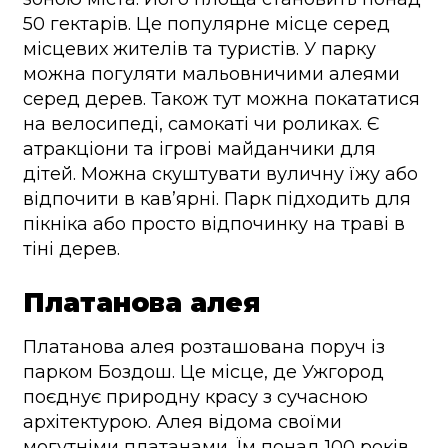
50 гектарів. Це популярне місце серед
місцевих жителів та туристів. У парку
можна погуляти мальовничими алеями
серед дерев. Також тут можна покататися
на велосипеді, самокаті чи роликах. Є
атракціони та ігрові майданчики для
дітей. Можна скуштувати вуличну їжу або
відпочити в кав’ярні. Парк підходить для
пікніка або просто відпочинку на траві в
тіні дерев.
Платанова алея
Платанова алея розташована поруч із
парком Боздош. Це місце, де Ужгород
поєднує природну красу з сучасною
архітектурою. Алея відома своїми
могутніми платанами. Їм понад 100 років.