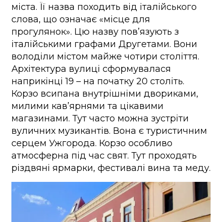
міста. Її назва походить від італійського
слова, що означає «місце для
прогулянок». Цю назву пов’язують з
італійськими графами Другетами. Вони
володіли містом майже чотири століття.
Архітектура вулиці сформувалася
наприкінці 19 – на початку 20 століть.
Корзо всипана внутрішніми двориками,
милими кав’ярнями та цікавими
магазинами. Тут часто можна зустріти
вуличних музикантів. Вона є туристичним
серцем Ужгорода. Корзо особливо
атмосферна під час свят. Тут проходять
різдвяні ярмарки, фестивалі вина та меду.