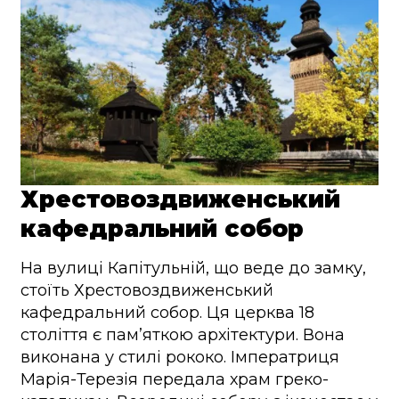
Хрестовоздвиженський
кафедральний собор
На вулиці Капітульній, що веде до замку,
стоїть Хрестовоздвиженський
кафедральний собор. Ця церква 18
століття є пам’яткою архітектури. Вона
виконана у стилі рококо. Імператриця
Марія-Терезія передала храм греко-