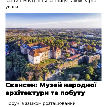
картин. Внутрішня каплиця також варта
уваги.
Скансен: Музей народної
архітектури та побуту
Поруч із замком розташований