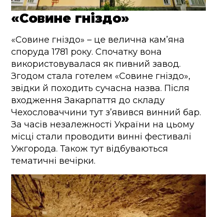
«Совине гніздо»
«Совине гніздо» – це велична кам’яна
споруда 1781 року. Спочатку вона
використовувалася як пивний завод.
Згодом стала готелем «Совине гніздо»,
звідки й походить сучасна назва. Після
входження Закарпаття до складу
Чехословаччини тут з’явився винний бар.
За часів незалежності України на цьому
місці стали проводити винні фестивалі
Ужгорода. Також тут відбуваються
тематичні вечірки.