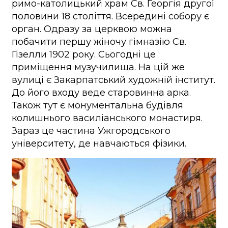
римо-католицький храм Св. Георгія другої
половини 18 століття. Всередині собору є
орган. Одразу за церквою можна
побачити першу жіночу гімназію Св.
Гізелли 1902 року. Сьогодні це
приміщення музучилища. На цій же
вулиці є Закарпатський художній інститут.
До його входу веде старовинна арка.
Також тут є монументальна будівля
колишнього василіанського монастиря.
Зараз це частина Ужгородського
університету, де навчаються фізики.