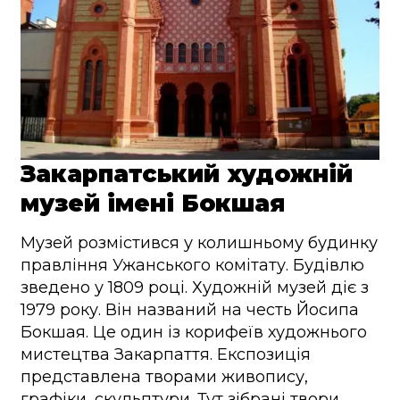
Закарпатський художній
музей імені Бокшая
Музей розмістився у колишньому будинку
правління Ужанського комітату. Будівлю
зведено у 1809 році. Художній музей діє з
1979 року. Він названий на честь Йосипа
Бокшая. Це один із корифеїв художнього
мистецтва Закарпаття. Експозиція
представлена творами живопису,
графіки, скульптури. Тут зібрані твори