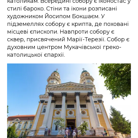
католикам. Всередині собору є іконостас у
стилі бароко. Стіни та ікони розписані
художником Йосипом Бокшаєм. У
підземеллях собору є крипта, де поховані
місцеві єпископи. Навпроти собору є
сквер, присвячений Марії-Терезії. Собор є
духовним центром Мукачівської греко-
католицької єпархії.