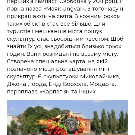
перших з’явилася Свободка у 2011 році. Її
повна назва «Маяк Ungvar». З того часу її
прикрашають на свята. З кожним роком
таких об’єктів стає все більше. Для
туристів і мешканців міста пошук
скульптур стає своєрідним квестом. Щоб
знайти їх усі, знадобиться близько трьох
годин. Вони розкидані по всьому місту.
Створена спеціальна карта, на якій
позначено місця розташування міні-
скульптур. Є скульптурки Миколайчика,
Джона Лорда, Енді Ворхола, Моцарта,
пароплава «Карпатія» та інших.