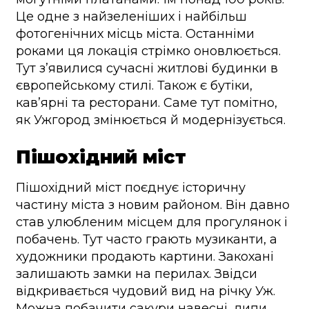
Це одне з найзеленіших і найбільш
фотогенічних місць міста. Останніми
роками ця локація стрімко оновлюється.
Тут з’явилися сучасні житлові будинки в
європейському стилі. Також є бутіки,
кав’ярні та ресторани. Саме тут помітно,
як Ужгород змінюється й модернізується.
Пішохідний міст
Пішохідний міст поєднує історичну
частину міста з новим районом. Він давно
став улюбленим місцем для прогулянок і
побачень. Тут часто грають музиканти, а
художники продають картини. Закохані
залишають замки на перилах. Звідси
відкривається чудовий вид на річку Уж.
Можна побачити сакури навесні, липи