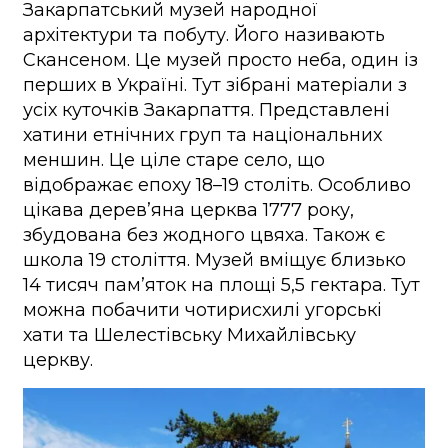
Закарпатський музей народної
архітектури та побуту. Його називають
Скансеном. Це музей просто неба, один із
перших в Україні. Тут зібрані матеріали з
усіх куточків Закарпаття. Представлені
хатини етнічних груп та національних
меншин. Це ціле старе село, що
відображає епоху 18–19 століть. Особливо
цікава дерев’яна церква 1777 року,
збудована без жодного цвяха. Також є
школа 19 століття. Музей вміщує близько
14 тисяч пам’яток на площі 5,5 гектара. Тут
можна побачити чотирисхилі угорські
хати та Шелестівську Михайлівську
церкву.