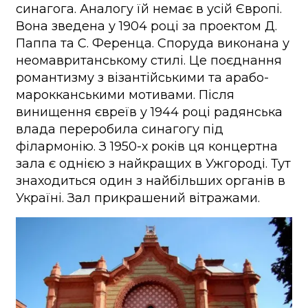
синагога. Аналогу їй немає в усій Європі.
Вона зведена у 1904 році за проектом Д.
Паппа та С. Ференца. Споруда виконана у
неомавританському стилі. Це поєднання
романтизму з візантійськими та арабо-
марокканськими мотивами. Після
винищення євреїв у 1944 році радянська
влада переробила синагогу під
філармонію. З 1950-х років ця концертна
зала є однією з найкращих в Ужгороді. Тут
знаходиться один з найбільших органів в
Україні. Зал прикрашений вітражами.