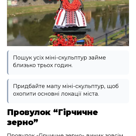
Пошук усіх міні-скульптур займе
близько трьох годин.
Придбайте мапу міні-скульптур, щоб
охопити основні локації міста.
Провулок “Гірчичне
зерно”
Провулок «Гірчичне зерно» виник зовсім