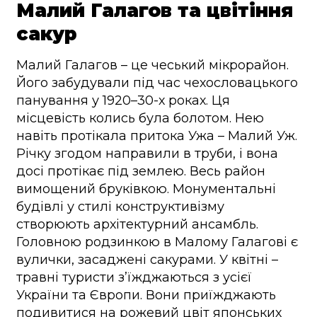
Малий Галагов та цвітіння
сакур
Малий Галагов – це чеський мікрорайон.
Його забудували під час чехословацького
панування у 1920–30-х роках. Ця
місцевість колись була болотом. Нею
навіть протікала притока Ужа – Малий Уж.
Річку згодом направили в труби, і вона
досі протікає під землею. Весь район
вимощений бруківкою. Монументальні
будівлі у стилі конструктивізму
створюють архітектурний ансамбль.
Головною родзинкою в Малому Галагові є
вулички, засаджені сакурами. У квітні –
травні туристи з’їжджаються з усієї
України та Європи. Вони приїжджають
подивитися на рожевий цвіт японських