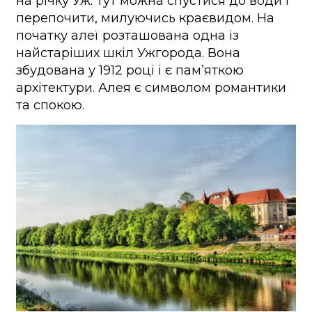
на річку Уж. Тут можна спустися до води і
перепочити, милуючись краєвидом. На
початку алеї розташована одна із
найстаріших шкіл Ужгорода. Вона
збудована у 1912 році і є пам’яткою
архітектури. Алея є символом романтики
та спокою.