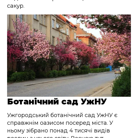
сакур.
Ботанічний сад УжНУ
Ужгородський ботанічний сад УжНУ є
справжнім оазисом посеред міста. У
ньому зібрано понад 4 тисячі видів