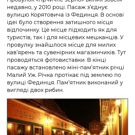
недавно, у 2010 році. Пасаж з’єднує
вулицю Корятовича із Фединця. В основі
ідеї було створення затишного місця
відпочинку. Це місце підходить як для
туристів, так і для місцевих мешканців. У
провулку знайшлося місце для милих
кав’ярень та сувенірних магазинчиків. Тут
проводяться фотовиставки. В кінці
пасажу встановлено міні-пам’ятник річці
Малий Уж. Річка протікає під землею по
вулиці Фединця. Пам’ятник виконаний у
вигляді двох рибин.