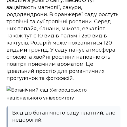
рослин з усього світу. Весною тут
зацвітають магнолії, сакури,
рододендрони. В оранжереї саду ростуть
тропічні та субтропічні рослини. Серед
них папайя, банани, мімоза, евкаліпт.
Також тут є 10 видів пальм і 250 видів
кактусів. Розарій може похвалитися 120
видами троянд. У саду панує атмосфера
спокою, а хвойні рослини наповнюють
повітря приємним ароматом. Це
ідеальний простір для романтичних
прогулянок та фотосесій.
Вхід до ботанічного саду платний, але
недорогий.