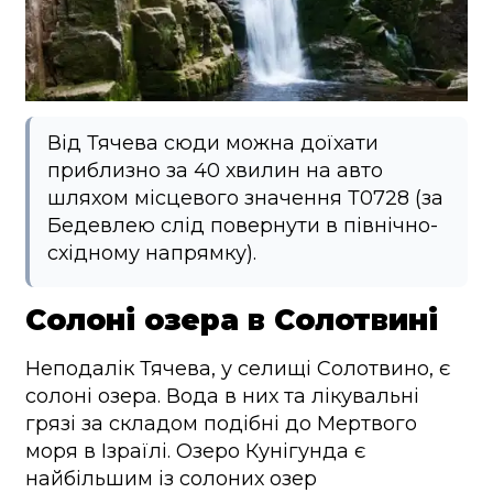
Від Тячева сюди можна доїхати
приблизно за 40 хвилин на авто
шляхом місцевого значення Т0728 (за
Бедевлею слід повернути в північно-
східному напрямку).
Солоні озера в Солотвині
Неподалік Тячева, у селищі Солотвино, є
солоні озера. Вода в них та лікувальні
грязі за складом подібні до Мертвого
моря в Ізраїлі. Озеро Кунігунда є
найбільшим із солоних озер