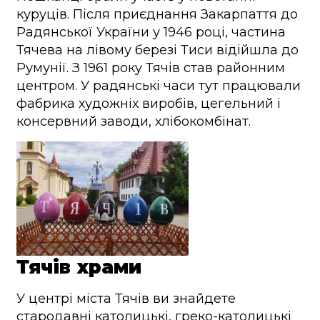
куруців. Після приєднання Закарпаття до
Радянської України у 1946 році, частина
Тячева на лівому березі Тиси відійшла до
Румунії. З 1961 року Тячів став районним
центром. У радянські часи тут працювали
фабрика художніх виробів, цегельний і
консервний заводи, хлібокомбінат.
Тячів храми
У центрі міста Тячів ви знайдете
стародавні католицькі, греко-католицькі