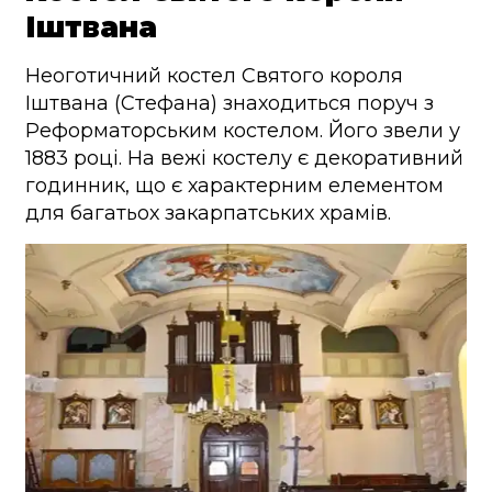
Іштвана
Неоготичний костел Святого короля
Іштвана (Стефана) знаходиться поруч з
Реформаторським костелом. Його звели у
1883 році. На вежі костелу є декоративний
годинник, що є характерним елементом
для багатьох закарпатських храмів.