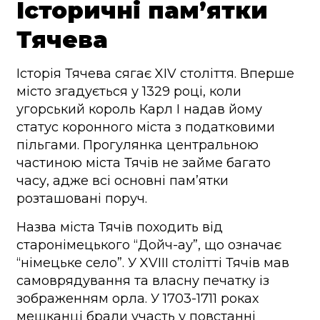
Історичні пам’ятки
Тячева
Історія Тячева сягає XIV століття. Вперше
місто згадується у 1329 році, коли
угорський король Карл I надав йому
статус коронного міста з податковими
пільгами. Прогулянка центральною
частиною міста Тячів не займе багато
часу, адже всі основні пам’ятки
розташовані поруч.
Назва міста Тячів походить від
старонімецького “Дойч-ау”, що означає
“німецьке село”. У XVIII столітті Тячів мав
самоврядування та власну печатку із
зображенням орла. У 1703-1711 роках
мешканці брали участь у повстанні