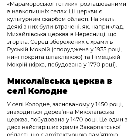
«Марамороської готики», розташованими
в навколишніх селах. Ці церкви є
культурним скарбом області. На жаль,
деякі з них були втрачені, як, наприклад,
Михайлівська церква в Нересниці, що
згоріла. Серед збережених є храми в
Руській Мокрій (споруджена у 1935 році,
нині покрита шпаклівкою) та Німецькій
Мокрій (кірха, побудована у 1770 році).
Миколаївська церква в
селі Колодне
У селі Колодне, заснованому у 1450 році,
знаходиться дерев’яна Миколаївська
церква, побудована у 1470 році. Це один з
двох найстаріших храмів Закарпатської
області, що є архітектурною пам’яткою