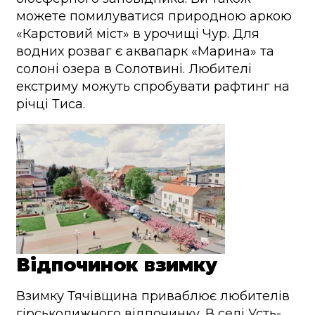
можете помилуватися природною аркою
«Карстовий міст» в урочищі Чур. Для
водних розваг є аквапарк «Марина» та
солоні озера в Солотвині. Любителі
екстриму можуть спробувати рафтинг на
річці Тиса.
Відпочинок взимку
Взимку Тячівщина приваблює любителів
гірськолижного відпочинку. В селі Усть-