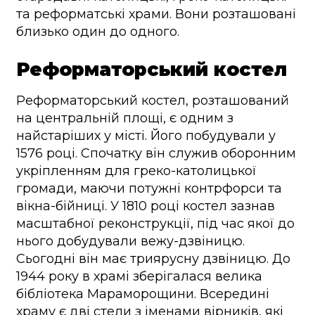
та реформатські храми. Вони розташовані
близько один до одного.
Реформаторський костел
Реформаторський костел, розташований
на центральній площі, є одним з
найстаріших у місті. Його побудували у
1576 році. Спочатку він служив оборонним
укріпленням для греко-католицької
громади, маючи потужні контрфорси та
вікна-бійниці. У 1810 році костел зазнав
масштабної реконструкції, під час якої до
нього добудували вежу-дзвіницю.
Сьогодні він має триярусну дзвіницю. До
1944 року в храмі зберігалася велика
бібліотека Мараморощини. Всередині
храму є дві стели з іменами вірників, які