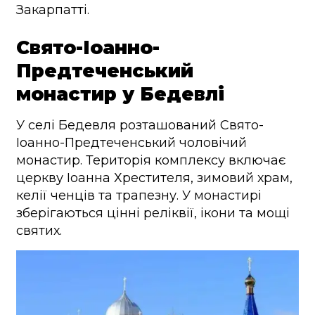
Закарпатті.
Свято-Іоанно-
Предтеченський
монастир у Бедевлі
У селі Бедевля розташований Свято-
Іоанно-Предтеченський чоловічий
монастир. Територія комплексу включає
церкву Іоанна Хрестителя, зимовий храм,
келії ченців та трапезну. У монастирі
зберігаються цінні реліквії, ікони та мощі
святих.