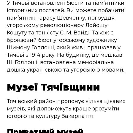
У Тячеві встановлені бюсти та пам’ятники
історичних постатей. Ви можете побачити
пам’ятник Тарасу Шевченку, погруддя
угорському революціонеру Лойошу
Кошуту та танкісту С. М. Вайді. Також є
бронзовий бюст угорському художнику
Шимону Голлоші, який жив і працював у
Тячеві з 1914 року. На будинку, де мешкав
Ш. Голлоші, встановлена меморіальна
дошка українською та угорською мовами.
Музеї Тячівщини
Тячівський район пропонує кілька цікавих
музеїв, які допоможуть краще зрозуміти
історію та культуру Закарпаття.
Приватний музей