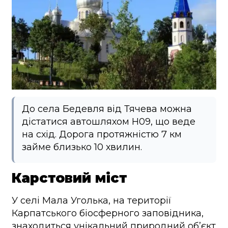
До села Бедевля від Тячева можна
дістатися автошляхом Н09, що веде
на схід. Дорога протяжністю 7 км
займе близько 10 хвилин.
Карстовий міст
У селі Мала Уголька, на території
Карпатського біосферного заповідника,
знаходиться унікальний природний об’єкт