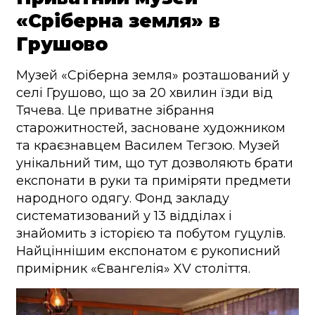
«Сріберна земля» в
Грушово
Музей «Сріберна земля» розташований у
селі Грушово, що за 20 хвилин їзди від
Тячева. Це приватне зібрання
старожитностей, засноване художником
та краєзнавцем Василем Тегзою. Музей
унікальний тим, що тут дозволяють брати
експонати в руки та приміряти предмети
народного одягу. Фонд закладу
систематизований у 13 відділах і
знайомить з історією та побутом гуцулів.
Найціннішим експонатом є рукописний
примірник «Євангелія» XV століття.