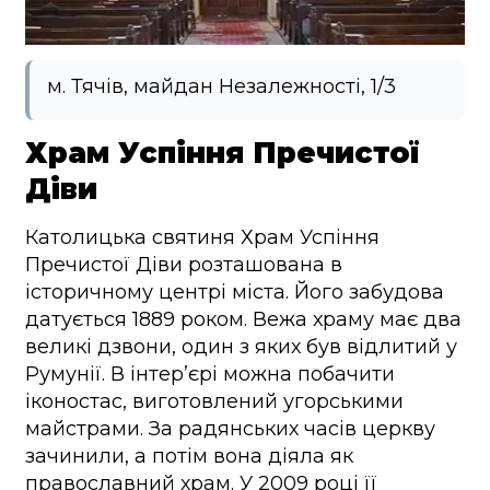
м. Тячів, майдан Незалежності, 1/3
Храм Успіння Пречистої
Діви
Католицька святиня Храм Успіння
Пречистої Діви розташована в
історичному центрі міста. Його забудова
датується 1889 роком. Вежа храму має два
великі дзвони, один з яких був відлитий у
Румунії. В інтер’єрі можна побачити
іконостас, виготовлений угорськими
майстрами. За радянських часів церкву
зачинили, а потім вона діяла як
православний храм. У 2009 році її