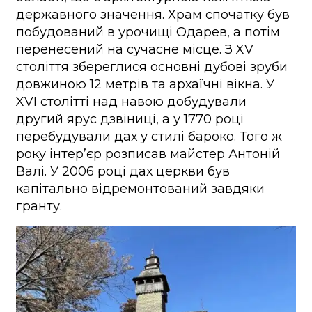
державного значення. Храм спочатку був
побудований в урочищі Одарев, а потім
перенесений на сучасне місце. З XV
століття збереглися основні дубові зруби
довжиною 12 метрів та архаїчні вікна. У
XVI столітті над навою добудували
другий ярус дзвіниці, а у 1770 році
перебудували дах у стилі бароко. Того ж
року інтер’єр розписав майстер Антоній
Валі. У 2006 році дах церкви був
капітально відремонтований завдяки
гранту.